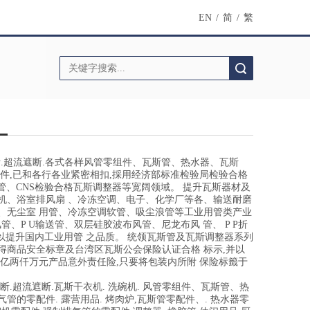
EN
/
简
/
繁
搜索
.超流遮断.各式各样风管零组件、瓦斯管、热水器、瓦斯
件,已和各行各业紧密相扣,採用经济部标准检验局检验合格
斯管、CNS检验合格瓦斯调整器等宽阔领域。 提升瓦斯器材及
机、浴室排风扇 、冷冻空调、电子、化学厂等各、输送耐磨
、无尘室 用管、冷冻空调软管、吸尘浪管等工业用管类产业
风管、P U输送管、双层硅胶波布风管、尼龙布风 管、 P P折
.以提升国内工业用管 之品质。 统领瓦斯管及瓦斯调整器系列
得商品安全标章及台湾区瓦斯公会保险认证合格 标示,并以
亿两仟万元产品意外责任险,只要将包装内所附 保险标籤于
.超流遮断.瓦斯干衣机. 洗碗机. 风管零组件、瓦斯管、热
的零配件. 露营用品. 烤肉炉,瓦斯管零配件、. 热水器零