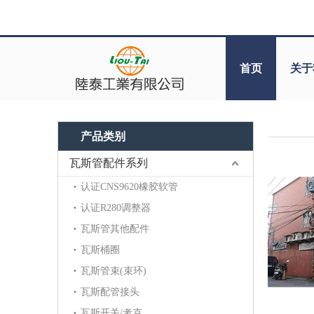
首页
关于
产品类别
瓦斯管配件系列
认证CNS9620橡胶软管
认证R280调整器
瓦斯管其他配件
瓦斯桶圈
瓦斯管束(束环)
瓦斯配管接头
瓦斯开关/考克