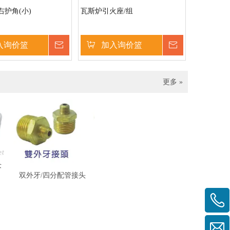
右护角(小)
瓦斯炉引火座/组
入询价篮
询价
加入询价篮
询价
更多 »
术
双外牙/四分配管接头