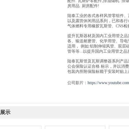
配件. 瓦斯炉零配件,排油烟机. 排
房用品. 厨房配件!
陆泰工业的各式各样风管零组件、
以及露营休闲用品系列，已和各行各
气体燃料专用橡胶瓦斯管、CNS
提升瓦斯器材及国内工业用管之品
各、输送耐磨管、化学用管、导电
适用， 例如:铝制伸缩风管、双层
管等等...以提升国内工业用管之品
陆泰瓦斯管及瓦斯调整器系列产品
公会保险认证合格 标示，并以消
包装内所附保险标籤于安装时贴上
公司影片：
https://www.youtube.c
展示