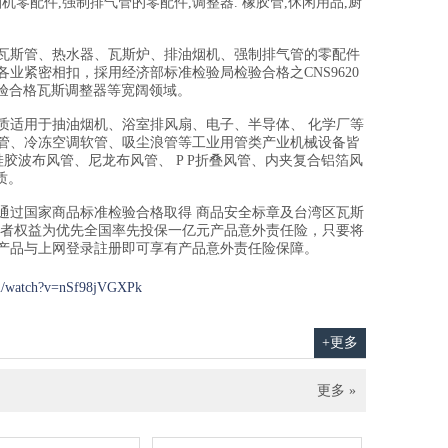
烟机零配件,强制排气管的零配件,调整器. 橡胶管,休闲用品,厨
瓦斯管、热水器、瓦斯炉、排油烟机、强制排气管的零配件
业紧密相扣，採用经济部标准检验局检验合格之CNS9620
检验合格瓦斯调整器等宽阔领域。
质适用于抽油烟机、浴室排风扇、电子、半导体、 化学厂等
管、冷冻空调软管、吸尘浪管等工业用管类产业机械设备皆
硅胶波布风管、尼龙布风管、 P P折叠风管、内夹复合铝箔风
质。
通过国家商品标准检验合格取得 商品安全标章及台湾区瓦斯
费者权益为优先全国率先投保一亿元产品意外责任险，只要将
产品与上网登录註册即可享有产品意外责任险保障。
om/watch?v=nSf98jVGXPk
+更多
更多 »