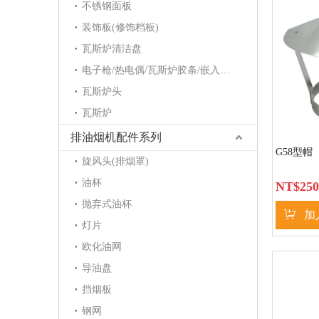
不锈钢面板
装饰板(修饰档板)
瓦斯炉清洁盘
电子枪/热电偶/瓦斯炉胶条/嵌入炉护角/点火针/电磁阀
瓦斯炉头
瓦斯炉
排油烟机配件系列
G58型帽
旋风头(排烟罩)
油杯
NT$
250
抛弃式油杯
加
灯片
欧化油网
导油盘
挡烟板
钢网