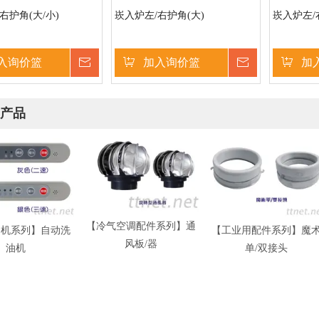
右护角(大/小)
崁入炉左/右护角(大)
崁入炉左/
入询价篮
询价
加入询价篮
询价
加
产品
【冷气空调配件系列】通
烟机系列】自动洗
【工业用配件系列】魔
风板/器
油机
单/双接头