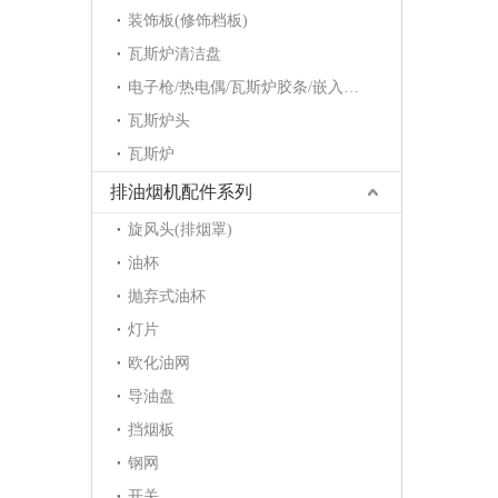
装饰板(修饰档板)
瓦斯炉清洁盘
电子枪/热电偶/瓦斯炉胶条/嵌入炉护角/点火针/电磁阀
瓦斯炉头
瓦斯炉
排油烟机配件系列
旋风头(排烟罩)
油杯
抛弃式油杯
灯片
欧化油网
导油盘
挡烟板
钢网
开关