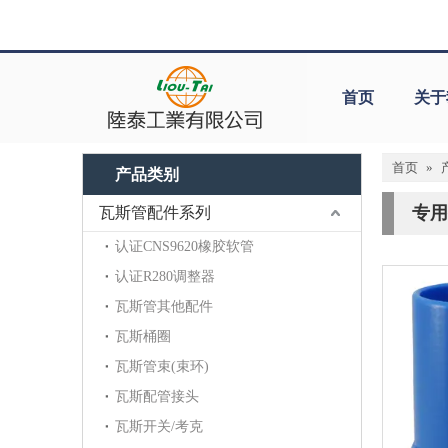
首页
关于
首页
»
产品类别
专用
瓦斯管配件系列
认证CNS9620橡胶软管
认证R280调整器
瓦斯管其他配件
瓦斯桶圈
瓦斯管束(束环)
瓦斯配管接头
瓦斯开关/考克