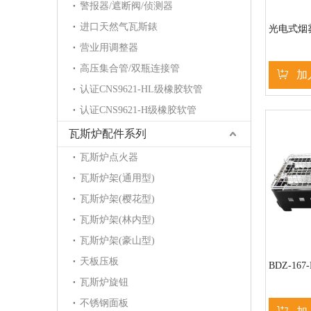
警报器/遮断阀/侦测器
进口天然气瓦斯錶
光电式烟
营业用调整器
高压集合管/双瓶连接管
加
认证CNS9621-HL级橡胶软管
认证CNS9621-H级橡胶软管
瓦斯炉配件系列
瓦斯炉点火器
瓦斯炉架(通用型)
瓦斯炉架(樱花型)
瓦斯炉架(林内型)
瓦斯炉架(豪山型)
天板压板
BDZ-16
瓦斯炉旋钮
不锈钢面板