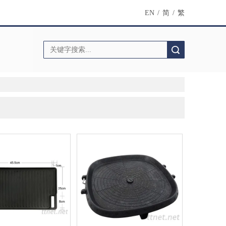
EN
/
简
/
繁
搜索