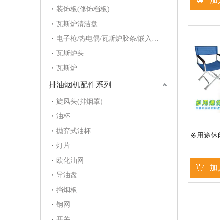
加
装饰板(修饰档板)
瓦斯炉清洁盘
电子枪/热电偶/瓦斯炉胶条/嵌入炉护角/点火针/电磁阀
瓦斯炉头
瓦斯炉
排油烟机配件系列
旋风头(排烟罩)
油杯
抛弃式油杯
多用途休
灯片
欧化油网
加
导油盘
挡烟板
钢网
开关