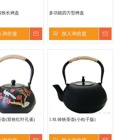
铸铁长烤盘
多功能四方型烤盘
入询价篮
询价
加入询价篮
询价
铁茶壶(双铁红叶孔雀)
1.8L铸铁茶壶(小粒子版)