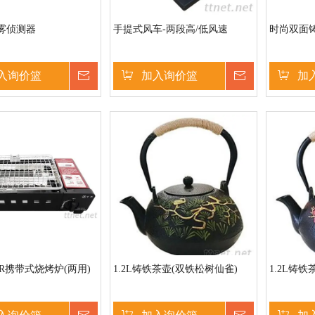
雾侦测器
手提式风车-两段高/低风速
时尚双面
入询价篮
询价
加入询价篮
询价
加
7-R携带式烧烤炉(两用)
1.2L铸铁茶壶(双铁松树仙雀)
1.2L铸