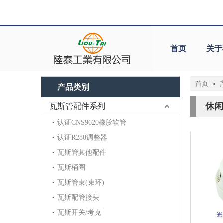
首页
关于
首页
»
产品类别
休闲
瓦斯管配件系列
认证CNS9620橡胶软管
认证R280调整器
瓦斯管其他配件
瓦斯桶圈
瓦斯管束(束环)
瓦斯配管接头
瓦斯开关/考克