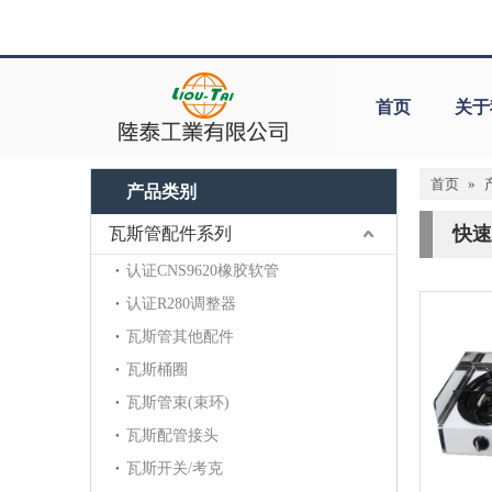
首页
关于
首页
»
产品类别
快速
瓦斯管配件系列
认证CNS9620橡胶软管
认证R280调整器
瓦斯管其他配件
瓦斯桶圈
瓦斯管束(束环)
瓦斯配管接头
瓦斯开关/考克