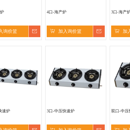
产炉
4口-海产炉
3口-海产
入询价篮
询价
加入询价篮
询价
加
快速炉
3口-中压快速炉
双口-中压