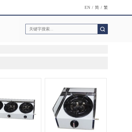
EN
/
简
/
繁
搜索