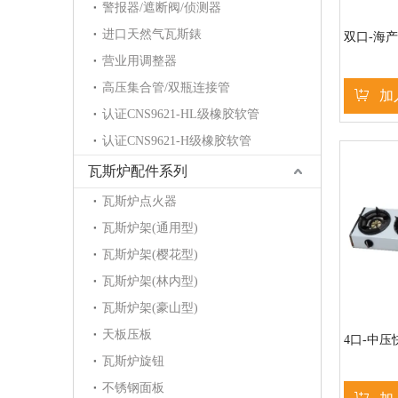
警报器/遮断阀/侦测器
进口天然气瓦斯錶
双口-海
营业用调整器
高压集合管/双瓶连接管
加
认证CNS9621-HL级橡胶软管
认证CNS9621-H级橡胶软管
瓦斯炉配件系列
瓦斯炉点火器
瓦斯炉架(通用型)
瓦斯炉架(樱花型)
瓦斯炉架(林内型)
瓦斯炉架(豪山型)
天板压板
4口-中压
瓦斯炉旋钮
不锈钢面板