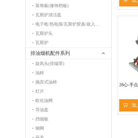
加
装饰板(修饰档板)
瓦斯炉清洁盘
电子枪/热电偶/瓦斯炉胶条/嵌入炉护角/点火针/电磁阀
瓦斯炉头
瓦斯炉
排油烟机配件系列
旋风头(排烟罩)
油杯
抛弃式油杯
28心-手
灯片
欧化油网
加
导油盘
挡烟板
»
钢网
开关