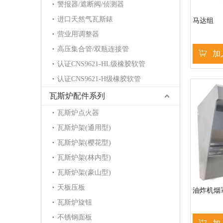
警报器/遮断阀/侦测器
进口天然气瓦斯錶
马达组
营业用调整器
高压集合管/双瓶连接管
加
认证CNS9621-HL级橡胶软管
认证CNS9621-H级橡胶软管
瓦斯炉配件系列
瓦斯炉点火器
瓦斯炉架(通用型)
瓦斯炉架(樱花型)
瓦斯炉架(林内型)
瓦斯炉架(豪山型)
天板压板
油炸机烟罩组
瓦斯炉旋钮
不锈钢面板