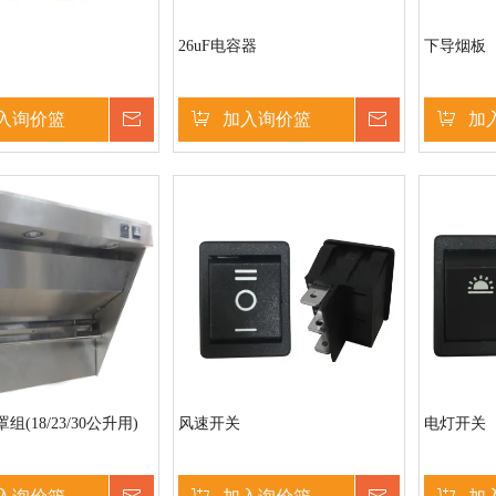
26uF电容器
下导烟板
入询价篮
询价
加入询价篮
询价
加
(18/23/30公升用)
风速开关
电灯开关