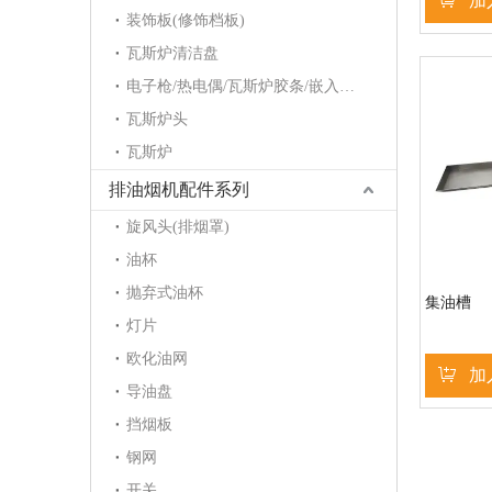
加
装饰板(修饰档板)
瓦斯炉清洁盘
电子枪/热电偶/瓦斯炉胶条/嵌入炉护角/点火针/电磁阀
瓦斯炉头
瓦斯炉
排油烟机配件系列
旋风头(排烟罩)
油杯
抛弃式油杯
集油槽
灯片
欧化油网
加
导油盘
挡烟板
»
钢网
开关