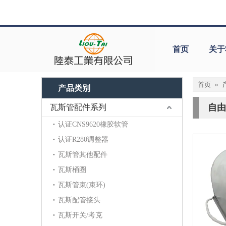
首页
关于
首页
»
产品类别
自由
瓦斯管配件系列
认证CNS9620橡胶软管
认证R280调整器
瓦斯管其他配件
瓦斯桶圈
瓦斯管束(束环)
瓦斯配管接头
瓦斯开关/考克