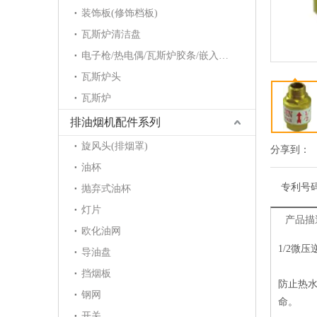
装饰板(修饰档板)
瓦斯炉清洁盘
电子枪/热电偶/瓦斯炉胶条/嵌入炉护角/点火针/电磁阀
瓦斯炉头
瓦斯炉
排油烟机配件系列
旋风头(排烟罩)
分享到：
油杯
专利号
抛弃式油杯
灯片
产品描
欧化油网
1/2微压
导油盘
挡烟板
防止热
钢网
命。
开关