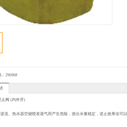
码：
296968
述
逆止阀 (内外牙)
水逆流、热水器空烧喷发蒸气而产生危险，使出水量稳定，逆止效果佳可