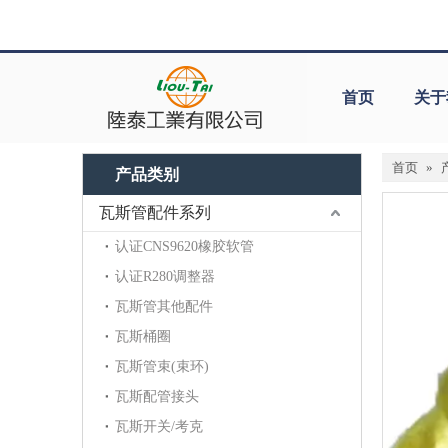
首页
关于
首页
»
产品类别
瓦斯管配件系列
认证CNS9620橡胶软管
认证R280调整器
瓦斯管其他配件
瓦斯桶圈
瓦斯管束(束环)
瓦斯配管接头
瓦斯开关/考克