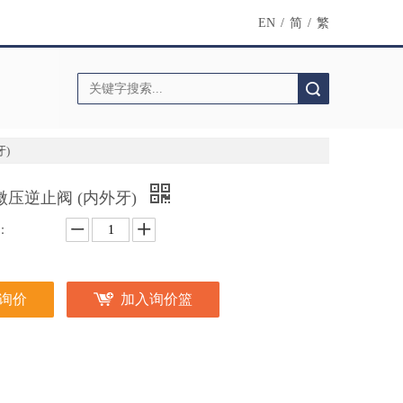
EN
/
简
/
繁
搜索
牙)
2微压逆止阀 (内外牙)
：
询价
加入询价篮