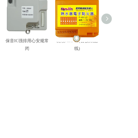
保音IC强排用心安规常
统领ABS IC(含接錶配
保登IC(樱~用
闭
线)