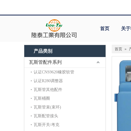
首页
关于
首页
»
产品类别
瓦斯管配件系列
认证CNS9620橡胶软管
认证R280调整器
瓦斯管其他配件
瓦斯桶圈
瓦斯管束(束环)
瓦斯配管接头
瓦斯开关/考克