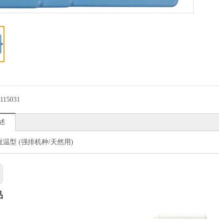
115031
述
恆温型 (强排机种/天然用)
品