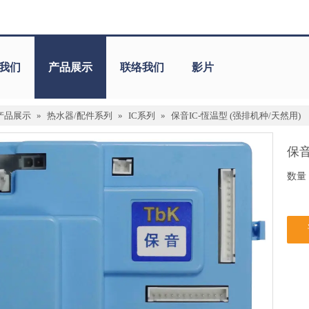
我们
产品展示
联络我们
影片
产品展示
»
热水器/配件系列
»
IC系列
»
保音IC-恆温型 (强排机种/天然用)
保音
数量