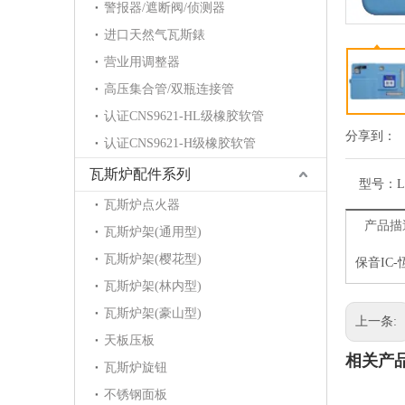
警报器/遮断阀/侦测器
进口天然气瓦斯錶
营业用调整器
高压集合管/双瓶连接管
认证CNS9621-HL级橡胶软管
分享到：
认证CNS9621-H级橡胶软管
瓦斯炉配件系列
型号：
L
瓦斯炉点火器
产品描
瓦斯炉架(通用型)
瓦斯炉架(樱花型)
保音IC-
瓦斯炉架(林内型)
瓦斯炉架(豪山型)
上一条:
天板压板
相关产
瓦斯炉旋钮
不锈钢面板