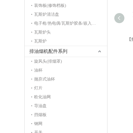
装饰板(修饰档板)
瓦斯炉清洁盘
电子枪/热电偶/瓦斯炉胶条/嵌入炉护角/点火针/电磁阀
瓦斯炉头
【
瓦斯炉
排油烟机配件系列
旋风头(排烟罩)
油杯
抛弃式油杯
灯片
欧化油网
导油盘
挡烟板
钢网
开关