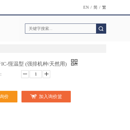
EN
/
简
/
繁
搜索
IC-恆温型 (强排机种/天然用)
：
询价
加入询价篮