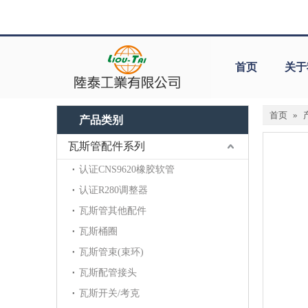
首页
关于
首页
»
产品类别
瓦斯管配件系列
认证CNS9620橡胶软管
认证R280调整器
瓦斯管其他配件
瓦斯桶圈
瓦斯管束(束环)
瓦斯配管接头
瓦斯开关/考克