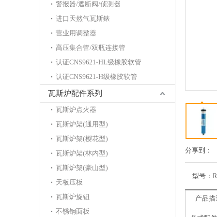
警报器/遮断阀/侦测器
进口天然气瓦斯錶
营业用调整器
高压集合管/双瓶连接管
认证CNS9621-HL级橡胶软管
认证CNS9621-H级橡胶软管
瓦斯炉配件系列
瓦斯炉点火器
瓦斯炉架(通用型)
瓦斯炉架(樱花型)
分享到：
瓦斯炉架(林内型)
瓦斯炉架(豪山型)
型号：
R
天板压板
瓦斯炉旋钮
产品描
不锈钢面板