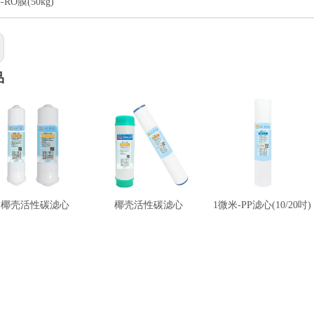
RO膜(50kg)
品
椰壳活性碳滤心
椰壳活性碳滤心
1微米-PP滤心(10/20吋)