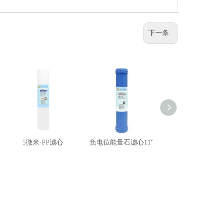
下一条:
5微米-PP滤心
负电位能量石滤心11"
卡式碳纤维滤心