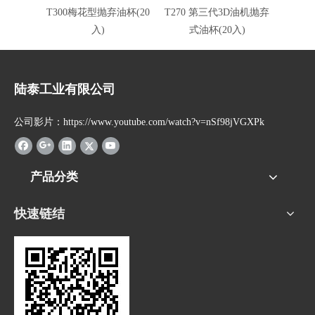
T300梅花型抛弃油杯(20
T270 第三代3D油机抛弃
T260
入)
式油杯(20入)
陆泰工业有限公司
公司影片：https://www.youtube.com/watch?v=nSf98jVGXPk
产品分类
快速链结