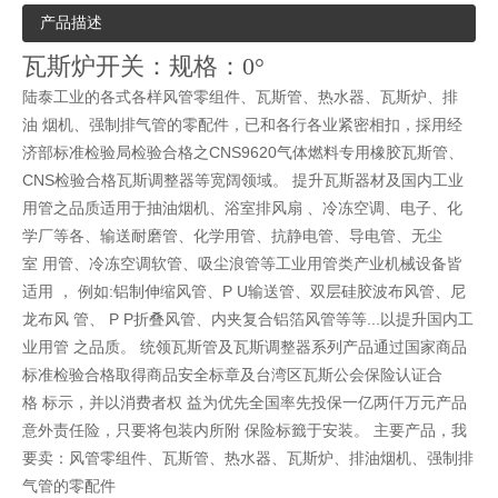
产品描述
瓦斯炉开关：规格：0°
陆泰工业的各式各样风管零组件、瓦斯管、热水器、瓦斯炉、排
油 烟机、强制排气管的零配件，已和各行各业紧密相扣，採用经
济部标准检验局检验合格之CNS9620气体燃料专用橡胶瓦斯管、
CNS检验合格瓦斯调整器等宽阔领域。 提升瓦斯器材及国内工业
用管之品质适用于抽油烟机、浴室排风扇 、冷冻空调、电子、化
学厂等各、输送耐磨管、化学用管、抗静电管、导电管、无尘
室 用管、冷冻空调软管、吸尘浪管等工业用管类产业机械设备皆
适用 ， 例如:铝制伸缩风管、P U输送管、双层硅胶波布风管、尼
龙布风 管、 P P折叠风管、内夹复合铝箔风管等等...以提升国内工
业用管 之品质。 统领瓦斯管及瓦斯调整器系列产品通过国家商品
标准检验合格取得商品安全标章及台湾区瓦斯公会保险认证合
格 标示，并以消费者权 益为优先全国率先投保一亿两仟万元产品
意外责任险，只要将包装内所附 保险标籤于安装。 主要产品，我
要卖：风管零组件、瓦斯管、热水器、瓦斯炉、排油烟机、强制排
气管的零配件