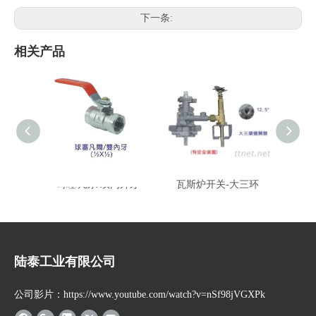
下一条:
相关产品
球塞凡尔/双内外牙
瓦斯炉开关-大三环
瓦
陆泰工业有限公司
公司影片：https://www.youtube.com/watch?v=nSf98jVGXPk