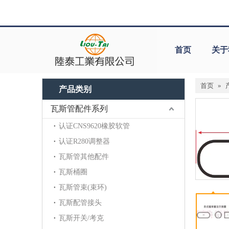
首页
关于
首页
»
产品类别
瓦斯管配件系列
认证CNS9620橡胶软管
认证R280调整器
瓦斯管其他配件
瓦斯桶圈
瓦斯管束(束环)
瓦斯配管接头
瓦斯开关/考克