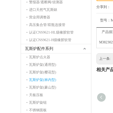
警报器/遮断阀/侦测器
分享到：
进口天然气瓦斯錶
营业用调整器
型号：
M
高压集合管/双瓶连接管
产品描
认证CNS9621-HL级橡胶软管
认证CNS9621-H级橡胶软管
M382302
瓦斯炉配件系列
瓦斯炉点火器
上一条:
瓦斯炉架(通用型)
相关产
瓦斯炉架(樱花型)
瓦斯炉架(林内型)
瓦斯炉架(豪山型)
天板压板
瓦斯炉旋钮
不锈钢面板