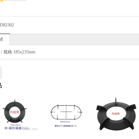
382302
述
 / 规格:185x235mm
品