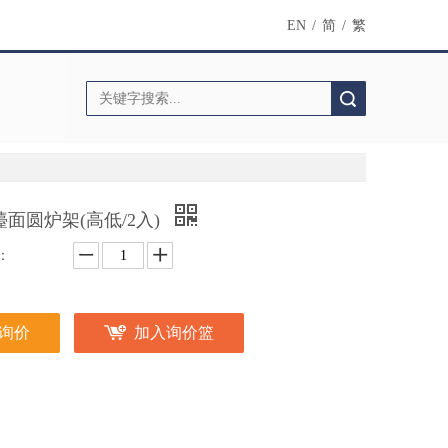
EN
/
简
/
繁
搜索
檯面圆炉架(高低/2入)
：
询价
加入询价篮