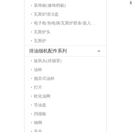
装饰板(修饰档板)
瓦斯炉清洁盘
电子枪/热电偶/瓦斯炉胶条/嵌入炉护角/点火针/电磁阀
瓦斯炉头
瓦斯炉
排油烟机配件系列
旋风头(排烟罩)
油杯
抛弃式油杯
灯片
欧化油网
导油盘
挡烟板
钢网
开关