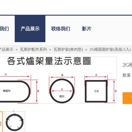
我们
产品展示
联络我们
影片
产品展示
»
瓦斯炉配件系列
»
瓦斯炉架(林内型)
»
2G檯面圆炉架(高低/2入)
2G
数量